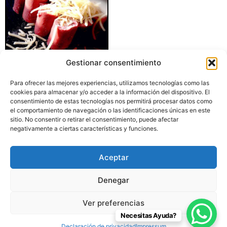
Gestionar consentimiento
Para ofrecer las mejores experiencias, utilizamos tecnologías como las
RAVIOLONES DE RABO DE
cookies para almacenar y/o acceder a la información del dispositivo. El
TORO ESTOFADO A LA
consentimiento de estas tecnologías nos permitirá procesar datos como
MANERA TRADICIONAL
el comportamiento de navegación o las identificaciones únicas en este
sitio. No consentir o retirar el consentimiento, puede afectar
Leer más
negativamente a ciertas características y funciones.
Aceptar
Denegar
© 2024 Pasta Fresca Madrid - Diseño y Desarrollo por
Norlan
Ver preferencias
Digital
Declaración de Privacidad
Aviso Legal
Necesitas Ayuda?
Declaración de privacidad
Impressum